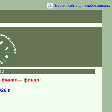
Версия сайта для слабовидящих
ТИ
 — финал— финал!
26 г.