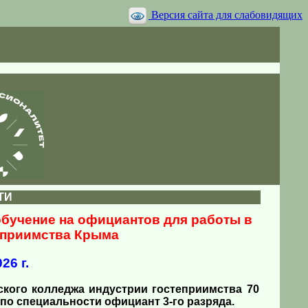
Версия сайта для слабовидящих
ТИ
бучение на официантов для работы в
еприимства Крыма
26 г.
ского колледжа индустрии гостеприимства 70
о специальности официант 3-го разряда.