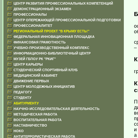
ЦЕНТР РАЗВИТИЯ ПРОФЕССИОНАЛЬНЫХ КОМПЕТЕНЦИЙ
ДЕМОНСТРАЦИОННЫЙ ЭКЗАМЕН
Б
ПРОФЕССИОНАЛЫ
ЦЕНТР ОПЕРЕЖАЮЩЕЙ ПРОФЕССИОНАЛЬНОЙ ПОДГОТОВКИ
о
ПРОФЕССИОНАЛИТЕТ
о
РЕГИОНАЛЬНЫЙ ПРОЕКТ "В КРЫМУ ЕСТЬ!"
ФЕДЕРАЛЬНАЯ ИННОВАЦИОННАЯ ПЛОЩАДКА
с
ФИНАНСОВАЯ ГРАМОТНОСТЬ
–
УЧЕБНО-ПРОИЗВОДСТВЕННЫЙ КОМПЛЕКС
ИНФОРМАЦИОННО-БИБЛИОТЕЧНЫЙ ЦЕНТР
К
МУЗЕЙ ГБПОУ РК "РКИГ"
ЦЕНТР КАРЬЕРЫ
СТУДЕНЧЕСКИЙ СПОРТИВНЫЙ КЛУБ
г
МЕДИЦИНСКИЙ КАБИНЕТ
ДВИЖЕНИЕ ПЕРВЫХ
ЦЕНТР МОЛОДЕЖНЫХ ИНИЦИАТИВ
с
ПЕДАГОГУ
СТУДЕНТУ
П
АБИТУРИЕНТУ
д
НАУЧНО-ИССЛЕДОВАТЕЛЬСКАЯ ДЕЯТЕЛЬНОСТЬ
в
МЕТОДИЧЕСКАЯ РАБОТА
п
ВОСПИТАТЕЛЬНАЯ РАБОТА
с
НАСТАВНИЧЕСТВО
и
НОКО
АНТИТЕРРОРИСТИЧЕСКАЯ РАБОТА