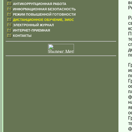
в
АНТИКОРРУПЦИОННАЯ РАБОТА
Р
ИНФОРМАЦИОННАЯ БЕЗОПАСНОСТЬ
РЕЖИМ ПОВЫШЕННОЙ ГОТОВНОСТИ
Р
ДИСТАНЦИОННОЕ ОБУЧЕНИЕ, ЭИОС
с
ЭЛЕКТРОННЫЙ ЖУРНАЛ
к
ИНТЕРНЕТ-ПРИЕМНАЯ
П
КОНТАКТЫ
т
с
д
п
Г
и
п
Г
о
п
ф
н
я
о
Г
т
ф