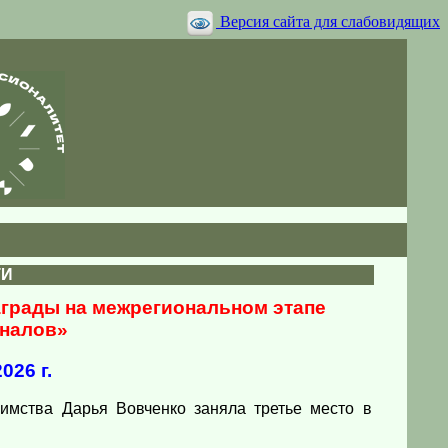
Версия сайта для слабовидящих
ТИ
грады на межрегиональном этапе
налов»
026 г.
иимства Дарья Вовченко заняла третье место в