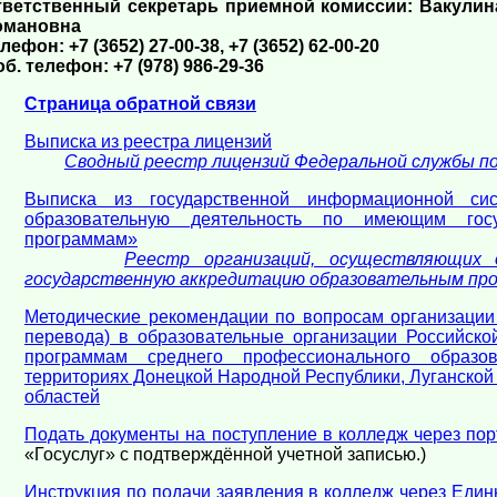
тветственный секретарь приемной комиссии:
Вакулин
омановна
лефон: +7 (3652) 27-00-38, +7 (3652) 62-00-20
б. телефон: +7 (978) 986-29-36
Страница обратной связи
Выписка из реестра лицензий
Сводный реестр лицензий Федеральной службы по 
Выписка из государственной информационной сис
образовательную деятельность по имеющим госу
программам»
Реестр организаций, осуществляющих
государственную аккредитацию образовательным пр
Методические рекомендации по вопросам организации
перевода) в образовательные организации Российск
программам среднего профессионального образ
территориях Донецкой Народной Республики, Луганской
областей
Подать документы на поступление в колледж через пор
«Госуслуг» с подтверждённой учeтной записью.)
Инструкция по подачи заявления в колледж через Един