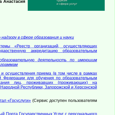
а Анастасия
надзору в сфере образования и науки
темы «Реестр организаций, осуществляющих
дарственную аккредитацию образовательным
 образовательную деятельность по имеющим
ограммам
 и осуществления приема (в том числе в рамках
ой Федерации для обучения по образовательным
ования лиц, проживавших (проживающих) на
 Народной Республики, Запорожской и Херсонской
тал «Госуслуги»
(Сервис доступен пользователям
ый Порта Государственных Услуг с персонального