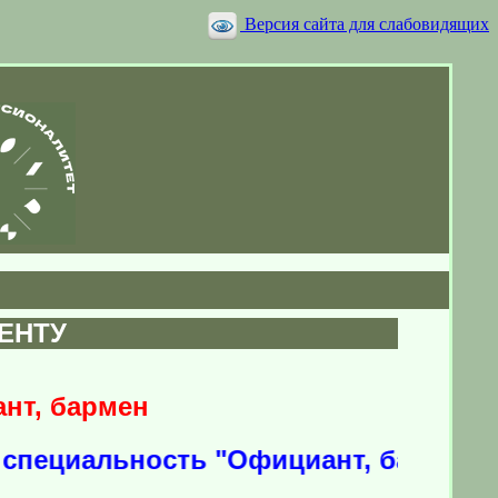
Версия сайта для слабовидящих
ЕНТУ
ант, бармен
ециальность "
Официант, бармен"