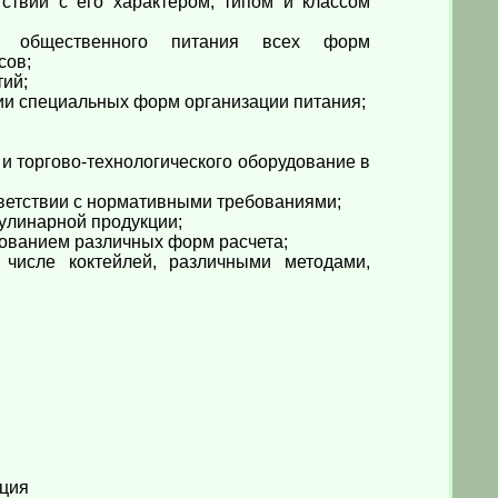
тствии с его характером, типом и классом
ий общественного питания всех форм
сов;
ий;
ии специальных форм организации питания;
и торгово-технологического оборудование в
тветствии с нормативными требованиями;
улинарной продукции;
зованием различных форм расчета;
 числе коктейлей, различными методами,
иция